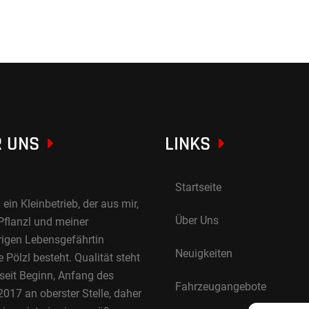
 UNS
LINKS
Startseite
 ein Kleinbetrieb, der aus mir,
Über Uns
Pflanzl und meiner
rigen Lebensgefährtin
Neuigkeiten
Pölzl besteht. Qualität steht
 seit Beginn, Anfang des
Fahrzeugangebote
017 an oberster Stelle, daher