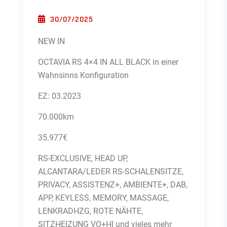
POSTED ON
30/07/2025
NEW IN
OCTAVIA RS 4×4 IN ALL BLACK in einer
Wahnsinns Konfiguration
EZ: 03.2023
70.000km
35.977€
RS-EXCLUSIVE, HEAD UP,
ALCANTARA/LEDER RS-SCHALENSITZE,
PRIVACY, ASSISTENZ+, AMBIENTE+, DAB,
APP, KEYLESS, MEMORY, MASSAGE,
LENKRADHZG, ROTE NÄHTE,
SITZHEIZUNG VO+HI und vieles mehr