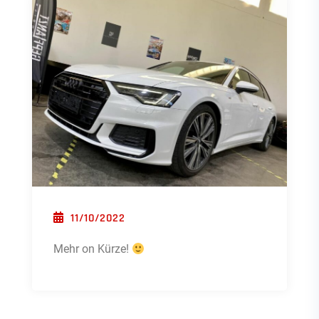
POSTED ON
11/10/2022
Mehr on Kürze!