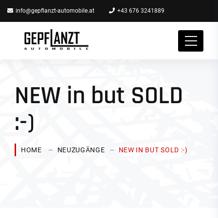
info@gepflanzt-automobile.at
+43 676 3241889
NEW in but SOLD
:-)
HOME
NEUZUGÄNGE
NEW IN BUT SOLD :-)