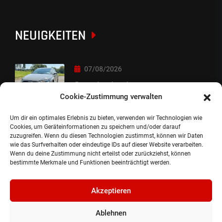
NEUIGKEITEN
07/08/2026
Sorry Leute :-)
Cookie-Zustimmung verwalten
Um dir ein optimales Erlebnis zu bieten, verwenden wir Technologien wie
06/08/2026
Cookies, um Geräteinformationen zu speichern und/oder darauf
zuzugreifen. Wenn du diesen Technologien zustimmst, können wir Daten
Auslieferung
wie das Surfverhalten oder eindeutige IDs auf dieser Website verarbeiten.
Wenn du deine Zustimmung nicht erteilst oder zurückziehst, können
bestimmte Merkmale und Funktionen beeinträchtigt werden.
Akzeptieren
Ablehnen
©2024, Gepflanzt Jung- und SportwagenhandelsgmbH.