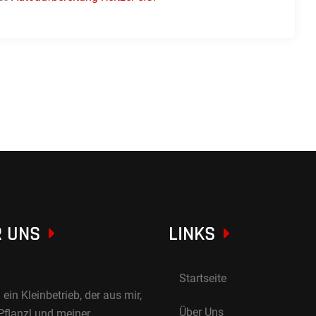
 UNS
LINKS
Startseite
 ein Kleinbetrieb, der aus mir,
Über Uns
Pflanzl und meiner