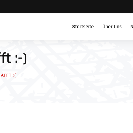
Startseite
Über Uns
N
t :-)
AFFT :-)