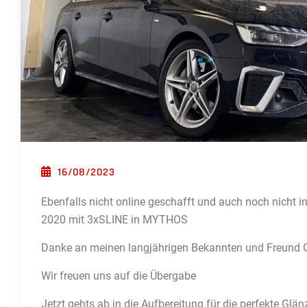
POSTED ON
16/08/2023
Ebenfalls nicht online geschafft und auch noch nicht i
2020 mit 3xSLINE in MYTHOS
Danke an meinen langjährigen Bekannten und Freund G
Wir freuen uns auf die Übergabe
Jetzt gehts ab in die Aufbereitung für die perfekte Glä