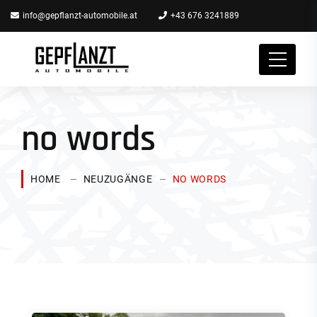
info@gepflanzt-automobile.at
+43 676 3241889
no words
HOME
NEUZUGÄNGE
NO WORDS