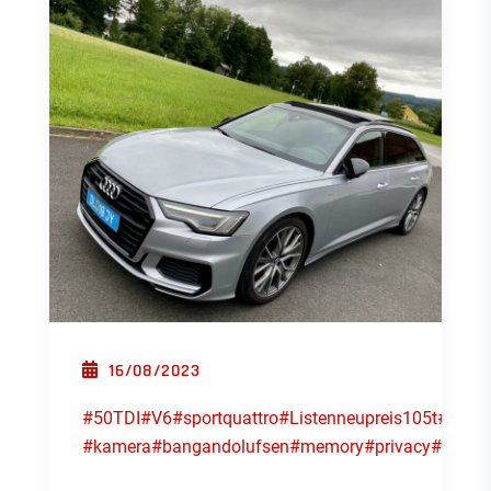
POSTED ON
16/08/2023
#50TDI
#V6
#sportquattro
#Listenneupreis105t
#Floret
#kamera
#bangandolufsen
#memory
#privacy
#neuwa