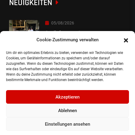
NEUIGKEITEN
05/08/2026
Auslieferung :-)
Cookie-Zustimmung verwalten
Um dir ein optimales Erlebnis zu bieten, verwenden wir Technologien wie
05/08/2026
Cookies, um Geräteinformationen zu speichern und/oder darauf
zuzugreifen. Wenn du diesen Technologien zustimmst, können wir Daten
besondere Übergabe
wie das Surfverhalten oder eindeutige IDs auf dieser Website verarbeiten.
Wenn du deine Zustimmung nicht erteilst oder zurückziehst, können
bestimmte Merkmale und Funktionen beeinträchtigt werden.
Akzeptieren
Ablehnen
©2024, Gepflanzt Jung- und SportwagenhandelsgmbH.
Alle Rechte vorbehalten |
Impressum.
Einstellungen ansehen
Datenschutzerklärung.
Cookie Richtlinie.