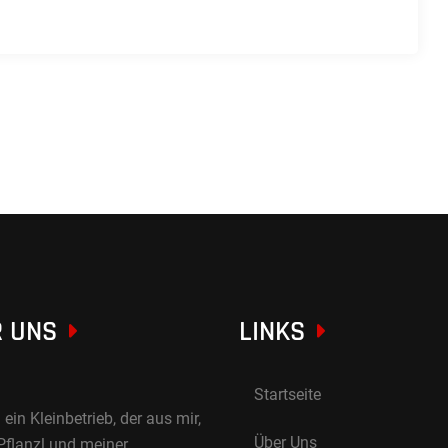
 UNS
LINKS
Startseite
 ein Kleinbetrieb, der aus mir,
Über Uns
Pflanzl und meiner