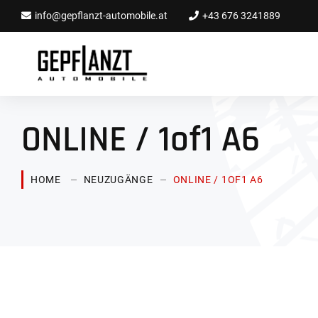
info@gepflanzt-automobile.at
+43 676 3241889
ONLINE / 1of1 A6
HOME
NEUZUGÄNGE
ONLINE / 1OF1 A6