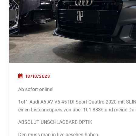
POSTED ON
18/10/2023
Ab sofort online!
1of1 Audi A6 AV V6 45TDI Sport Quattro 2020 mit SL
einen Listenneupreis von über 101.883€ und meine Da
ABSOLUT UNSCHLAGBARE OPTIK
Den muss man in live gesehen haben