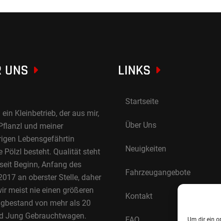
 UNS
LINKS
Startseite
 ein Kleinbetrieb, der aus mir,
Über Uns
Pflanzl und meiner
rigen Lebensgefährtin
Neuigkeiten
Pölzl besteht. Qualität steht
 seit Beginn, Anfang des
Fahrzeugangebote
017 an oberster Stelle, daher
ir meist nie einen größeren
Kontakt
gbestand von mehr als 20
d Jung Gebrauchtwagen.
FAQ
Um dir ein o