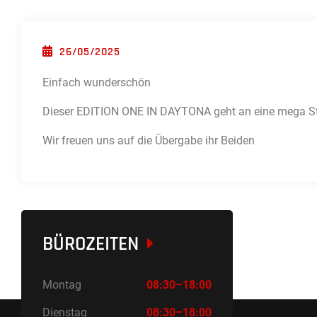
POSTED ON
26/05/2025
Einfach wunderschön
Dieser EDITION ONE IN DAYTONA geht an eine mega St
Wir freuen uns auf die Übergabe ihr Beiden
BÜROZEITEN
Montag
08:30–18:00
Dienstag
08:30–18:00