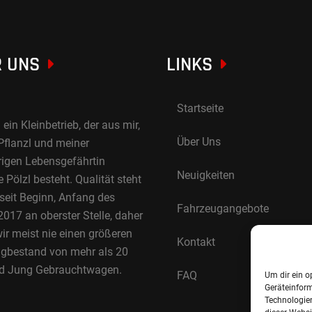
 UNS
LINKS
Startseite
 ein Kleinbetrieb, der aus mir,
Über Uns
Pflanzl und meiner
rigen Lebensgefährtin
Neuigkeiten
Pölzl besteht. Qualität steht
 seit Beginn, Anfang des
Fahrzeugangebote
017 an oberster Stelle, daher
ir meist nie einen größeren
Kontakt
gbestand von mehr als 20
d Jung Gebrauchtwagen.
FAQ
Um dir ein o
Geräteinfor
Technologien