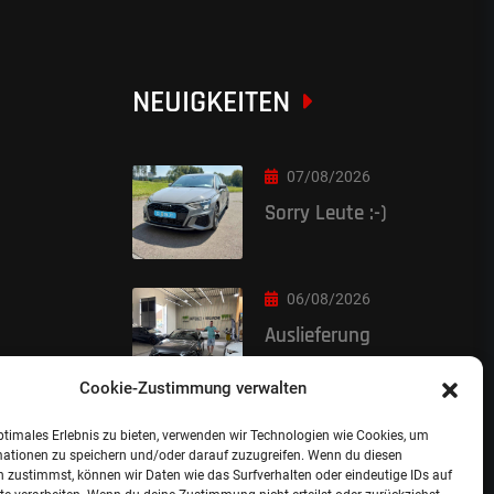
NEUIGKEITEN
07/08/2026
Sorry Leute :-)
06/08/2026
Auslieferung
Cookie-Zustimmung verwalten
ptimales Erlebnis zu bieten, verwenden wir Technologien wie Cookies, um
mationen zu speichern und/oder darauf zuzugreifen. Wenn du diesen
 zustimmst, können wir Daten wie das Surfverhalten oder eindeutige IDs auf