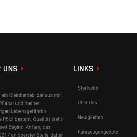
 UNS
LINKS
Startseite
 ein Kleinbetrieb, der aus mir,
Über Uns
Pflanzl und meiner
rigen Lebensgefährtin
Neuigkeiten
Pölzl besteht. Qualität steht
 seit Beginn, Anfang des
Fahrzeugangebote
017 an oberster Stelle, daher