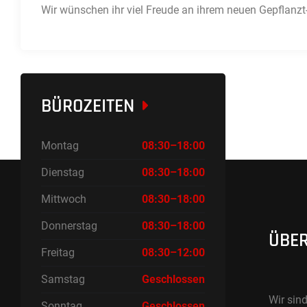
Wir wünschen ihr viel Freude an ihrem neuen Gepflanzt
BÜROZEITEN
Montag
08:30–18:00
Dienstag
08:30–18:00
Mittwoch
08:30–18:00
Donnerstag
08:30–18:00
ÜBER
Freitag
08:30–12:00
Samstag
Geschlossen
Wir sind
Sonntag
Geschlossen