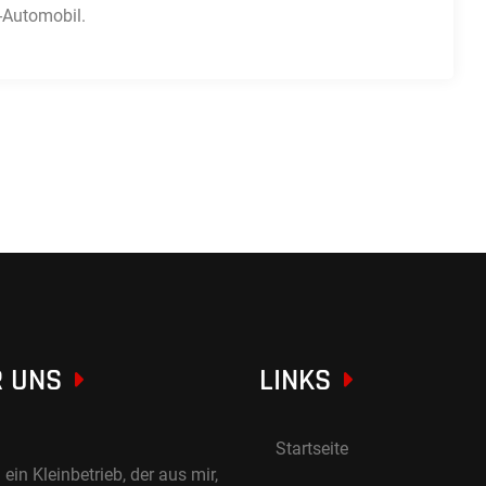
-Automobil.
 UNS
LINKS
Startseite
 ein Kleinbetrieb, der aus mir,