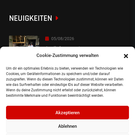
NEUIGKEITEN
05/08/2026
Auslieferung :-)
Cookie-Zustimmung verwalten
Um dir ein optimales Erlebnis zu bieten, verwenden wir Technologien wie
05/08/2026
Cookies, um Geräteinformationen zu speichern und/oder darauf
zuzugreifen. Wenn du diesen Technologien zustimmst, können wir Daten
besondere Übergabe
wie das Surfverhalten oder eindeutige IDs auf dieser Website verarbeiten.
Wenn du deine Zustimmung nicht erteilst oder zurückziehst, können
bestimmte Merkmale und Funktionen beeinträchtigt werden.
Akzeptieren
Ablehnen
©2024, Gepflanzt Jung- und SportwagenhandelsgmbH.