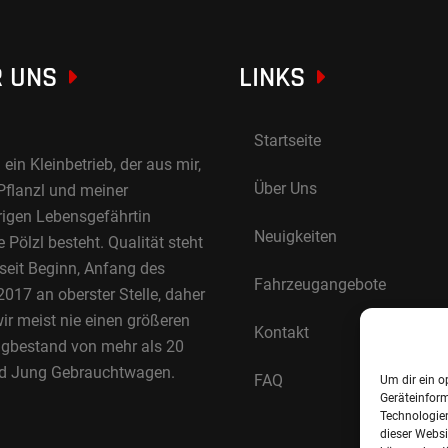
 UNS
LINKS
Startseite
 ein Kleinbetrieb, der aus mir,
Über Uns
Pflanzl und meiner
rigen Lebensgefährtin
Neuigkeiten
Pölzl besteht. Qualität steht
 seit Beginn, Anfang des
Fahrzeugangebote
017 an oberster Stelle, daher
ir meist nie einen größeren
Kontakt
gbestand von mehr als 20
d Jung Gebrauchtwagen.
FAQ
Um dir ein o
Geräteinfor
Technologien
dieser Websi