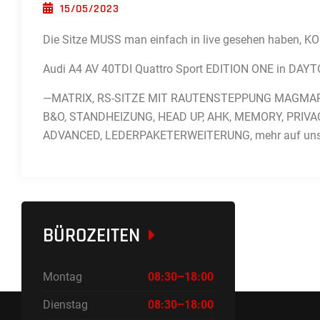
POSTED ON
15/05/2023
Die Sitze MUSS man einfach in live gesehen haben
Audi A4 AV 40TDI Quattro Sport EDITION ONE in D
—MATRIX, RS-SITZE MIT RAUTENSTEPPUNG MAGMAROT
B&O, STANDHEIZUNG, HEAD UP, AHK, MEMORY, PRIVA
ADVANCED, LEDERPAKETERWEITERUNG, mehr auf uns
BÜROZEITEN
Montag
08:30–18:00
Dienstag
08:30–18:00