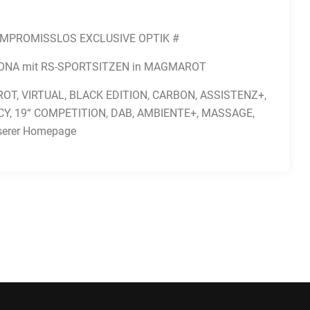
, KOMPROMISSLOS EXCLUSIVE OPTIK #
AYTONA mit RS-SPORTSITZEN in MAGMAROT
, VIRTUAL, BLACK EDITION, CARBON, ASSISTENZ+,
CY, 19“ COMPETITION, DAB, AMBIENTE+, MASSAGE,
erer Homepage