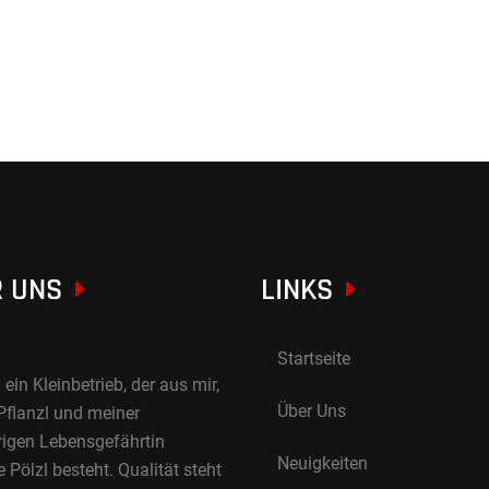
 UNS
LINKS
Startseite
 ein Kleinbetrieb, der aus mir,
Über Uns
Pflanzl und meiner
rigen Lebensgefährtin
Neuigkeiten
Pölzl besteht. Qualität steht