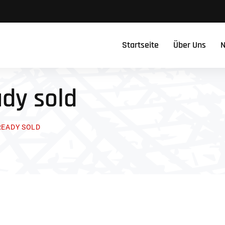
Startseite
Über Uns
N
ady sold
LREADY SOLD