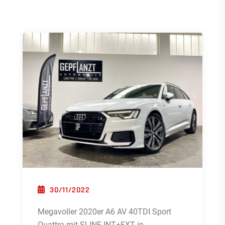
POSTED ON
30/11/2022
Megavoller 2020er A6 AV 40TDI Sport
Quattro mit SLINE INT+EXT in