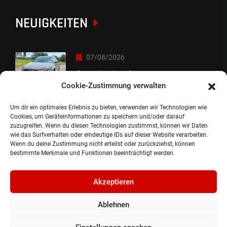
NEUIGKEITEN
07/08/2026
Sorry Leute :-)
Cookie-Zustimmung verwalten
Um dir ein optimales Erlebnis zu bieten, verwenden wir Technologien wie
06/08/2026
Cookies, um Geräteinformationen zu speichern und/oder darauf
zuzugreifen. Wenn du diesen Technologien zustimmst, können wir Daten
Auslieferung
wie das Surfverhalten oder eindeutige IDs auf dieser Website verarbeiten.
Wenn du deine Zustimmung nicht erteilst oder zurückziehst, können
bestimmte Merkmale und Funktionen beeinträchtigt werden.
Akzeptieren
Ablehnen
©2024, Gepflanzt Jung- und SportwagenhandelsgmbH.
Alle Rechte vorbehalten |
Impressum.