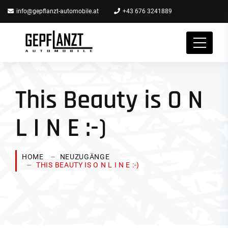
info@gepflanzt-automobile.at
+43 676 3241889
This Beauty is O N
L I N E :-)
HOME
NEUZUGÄNGE
THIS BEAUTY IS O N L I N E :-)