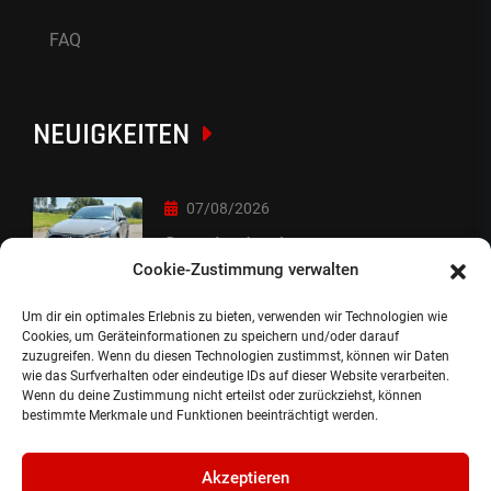
FAQ
NEUIGKEITEN
07/08/2026
Sorry Leute :-)
Cookie-Zustimmung verwalten
Um dir ein optimales Erlebnis zu bieten, verwenden wir Technologien wie
06/08/2026
Cookies, um Geräteinformationen zu speichern und/oder darauf
zuzugreifen. Wenn du diesen Technologien zustimmst, können wir Daten
Auslieferung
wie das Surfverhalten oder eindeutige IDs auf dieser Website verarbeiten.
Wenn du deine Zustimmung nicht erteilst oder zurückziehst, können
bestimmte Merkmale und Funktionen beeinträchtigt werden.
Akzeptieren