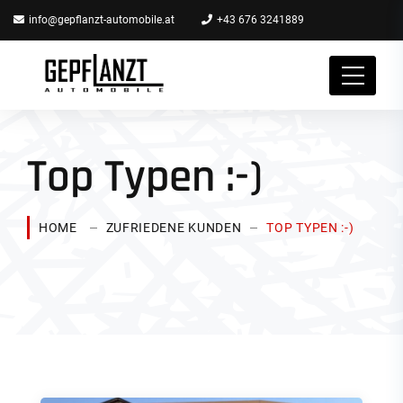
info@gepflanzt-automobile.at
+43 676 3241889
Top Typen :-)
HOME
ZUFRIEDENE KUNDEN
TOP TYPEN :-)