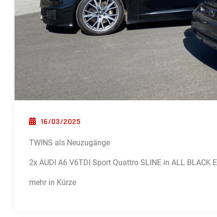
POSTED ON
16/03/2025
TWINS als Neuzugänge
2x AUDI A6 V6TDI Sport Quattro SLINE in ALL BLACK
mehr in Kürze