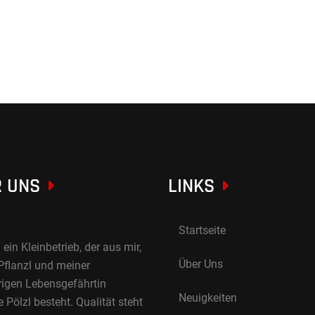
 UNS
LINKS
Startseite
 ein Kleinbetrieb, der aus mir,
Über Uns
Pflanzl und meiner
rigen Lebensgefährtin
Neuigkeiten
Pölzl besteht. Qualität steht