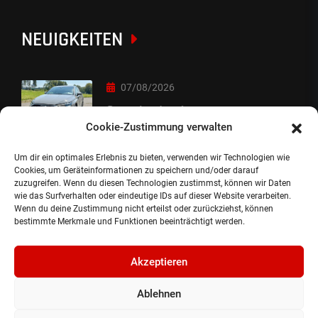
NEUIGKEITEN
07/08/2026
Sorry Leute :-)
Cookie-Zustimmung verwalten
Um dir ein optimales Erlebnis zu bieten, verwenden wir Technologien wie
06/08/2026
Cookies, um Geräteinformationen zu speichern und/oder darauf
zuzugreifen. Wenn du diesen Technologien zustimmst, können wir Daten
Auslieferung
wie das Surfverhalten oder eindeutige IDs auf dieser Website verarbeiten.
Wenn du deine Zustimmung nicht erteilst oder zurückziehst, können
bestimmte Merkmale und Funktionen beeinträchtigt werden.
Akzeptieren
Ablehnen
©2024, Gepflanzt Jung- und SportwagenhandelsgmbH.
Alle Rechte vorbehalten |
Impressum.