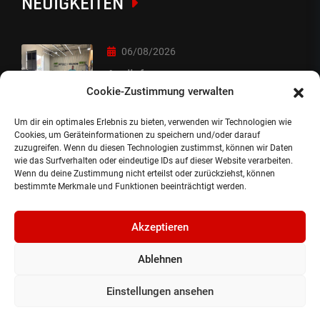
NEUIGKEITEN
06/08/2026
Auslieferung
Cookie-Zustimmung verwalten
Um dir ein optimales Erlebnis zu bieten, verwenden wir Technologien wie
05/08/2026
Cookies, um Geräteinformationen zu speichern und/oder darauf
zuzugreifen. Wenn du diesen Technologien zustimmst, können wir Daten
Auslieferung :-)
wie das Surfverhalten oder eindeutige IDs auf dieser Website verarbeiten.
Wenn du deine Zustimmung nicht erteilst oder zurückziehst, können
bestimmte Merkmale und Funktionen beeinträchtigt werden.
Akzeptieren
Ablehnen
©2024, Gepflanzt Jung- und SportwagenhandelsgmbH.
Alle Rechte vorbehalten |
Impressum.
Einstellungen ansehen
Datenschutzerklärung.
Cookie Richtlinie.