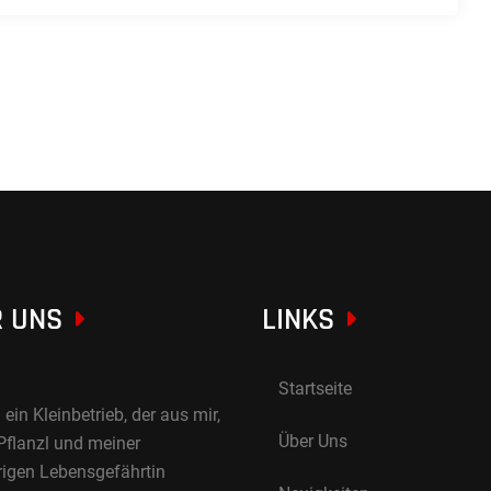
 UNS
LINKS
Startseite
 ein Kleinbetrieb, der aus mir,
Über Uns
Pflanzl und meiner
rigen Lebensgefährtin