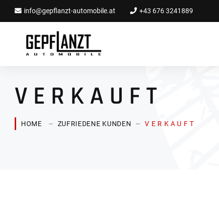
info@gepflanzt-automobile.at
+43 676 3241889
V E R K A U F T
HOME
ZUFRIEDENE KUNDEN
V E R K A U F T