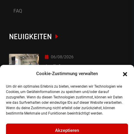
FAQ
NEUIGKEITEN
06/08/2026
Auslieferung
Cookie-Zustimmung verwalten
Um dir ein optimales Erlebnis zu bieten, verwenden wir Technologien wie
05/08/2026
Cookies, um Geräteinformationen zu speichern und/oder darauf
zuzugreifen. Wenn du diesen Technologien zustimmst, können wir Daten
Auslieferung :-)
wie das Surfverhalten oder eindeutige IDs auf dieser Website verarbeiten.
Wenn du deine Zustimmung nicht erteilst oder zurückziehst, können
bestimmte Merkmale und Funktionen beeinträchtigt werden.
Akzeptieren