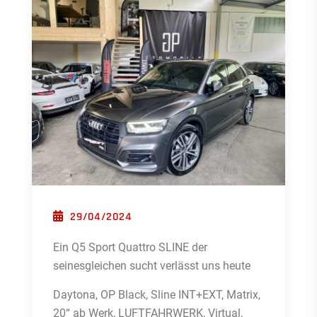
POSTED ON
29/04/2024
Ein Q5 Sport Quattro SLINE der
seinesgleichen sucht verlässt uns heute
Daytona, OP Black, Sline INT+EXT, Matrix,
20“ ab Werk, LUFTFAHRWERK, Virtual,