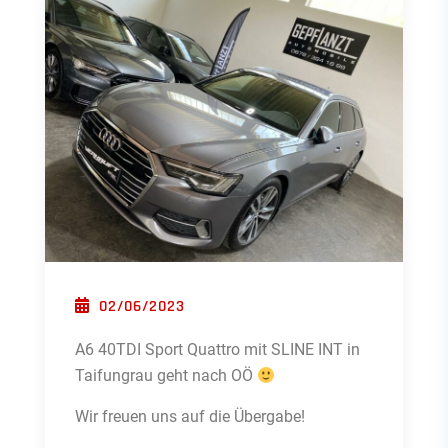
POSTED ON
02/06/2023
A6 40TDI Sport Quattro mit SLINE INT in
Taifungrau geht nach OÖ
Wir freuen uns auf die Übergabe!