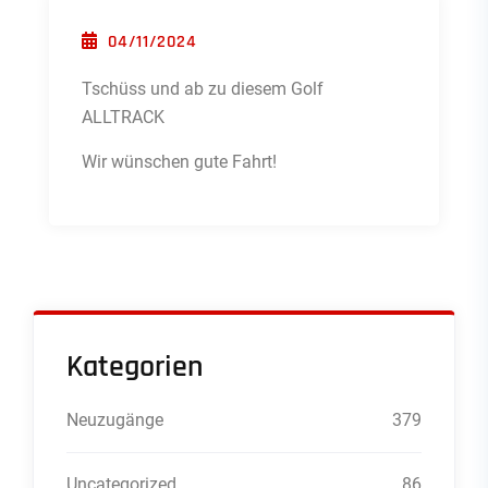
POSTED ON
04/11/2024
Tschüss und ab zu diesem Golf
ALLTRACK
Wir wünschen gute Fahrt!
Kategorien
Neuzugänge
379
Uncategorized
86