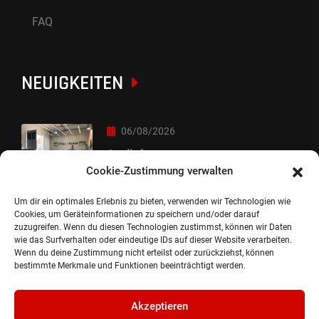
FAQ
NEUIGKEITEN
06/08/2026
Auslieferung
Cookie-Zustimmung verwalten
Um dir ein optimales Erlebnis zu bieten, verwenden wir Technologien wie
05/08/2026
Cookies, um Geräteinformationen zu speichern und/oder darauf
zuzugreifen. Wenn du diesen Technologien zustimmst, können wir Daten
Auslieferung :-)
wie das Surfverhalten oder eindeutige IDs auf dieser Website verarbeiten.
Wenn du deine Zustimmung nicht erteilst oder zurückziehst, können
bestimmte Merkmale und Funktionen beeinträchtigt werden.
Akzeptieren