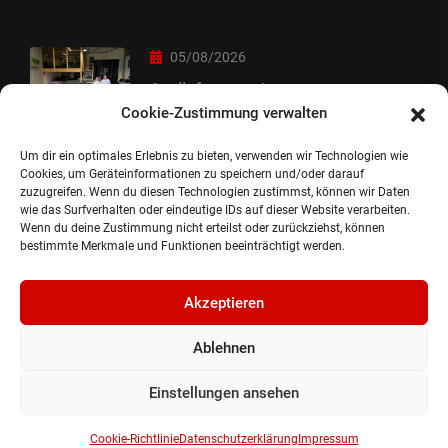
05/08/2026
Auslieferung :-)
Cookie-Zustimmung verwalten
Um dir ein optimales Erlebnis zu bieten, verwenden wir Technologien wie
05/08/2026
Cookies, um Geräteinformationen zu speichern und/oder darauf
zuzugreifen. Wenn du diesen Technologien zustimmst, können wir Daten
besondere Übergabe
wie das Surfverhalten oder eindeutige IDs auf dieser Website verarbeiten.
Wenn du deine Zustimmung nicht erteilst oder zurückziehst, können
bestimmte Merkmale und Funktionen beeinträchtigt werden.
Akzeptieren
Ablehnen
©2024, Gepflanzt Jung- und SportwagenhandelsgmbH.
Alle Rechte vorbehalten |
Impressum.
Einstellungen ansehen
Datenschutzerklärung.
Cookie Richtlinie.
Cookie-Richtlinie
Datenschutzerklärung
Impressum