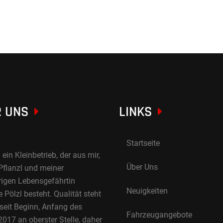
 UNS
LINKS
Startseite
 ein Kleinbetrieb, der aus mir,
Über Uns
Pflanzl und meiner
rigen Lebensgefährtin
Neuigkeiten
Pölzl besteht. Qualität steht
 seit Beginn, Anfang des
Fahrzeugangebote
017 an oberster Stelle, daher