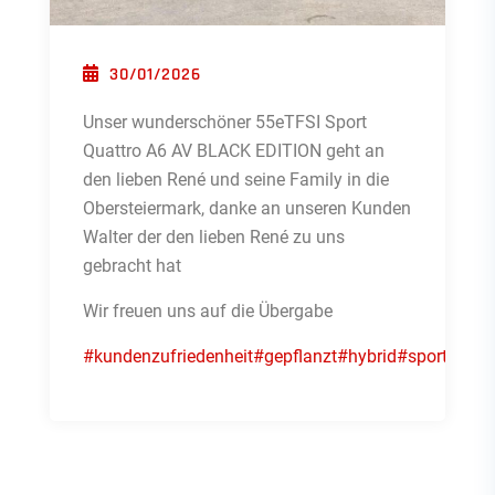
POSTED ON
30/01/2026
Unser wunderschöner 55eTFSI Sport
Quattro A6 AV BLACK EDITION geht an
den lieben René und seine Family in die
Obersteiermark, danke an unseren Kunden
Walter der den lieben René zu uns
gebracht hat
Wir freuen uns auf die Übergabe
#kundenzufriedenheit
#gepflanzt
#hybrid
#sportquatt