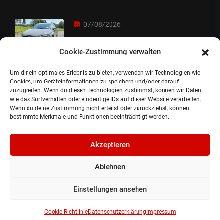
07/08/2026
Sorry Leute :-)
Cookie-Zustimmung verwalten
Um dir ein optimales Erlebnis zu bieten, verwenden wir Technologien wie
06/08/2026
Cookies, um Geräteinformationen zu speichern und/oder darauf
zuzugreifen. Wenn du diesen Technologien zustimmst, können wir Daten
Auslieferung
wie das Surfverhalten oder eindeutige IDs auf dieser Website verarbeiten.
Wenn du deine Zustimmung nicht erteilst oder zurückziehst, können
bestimmte Merkmale und Funktionen beeinträchtigt werden.
Akzeptieren
Ablehnen
©2024, Gepflanzt Jung- und SportwagenhandelsgmbH.
Alle Rechte vorbehalten |
Impressum.
Einstellungen ansehen
Datenschutzerklärung.
Cookie Richtlinie.
Cookie-Richtlinie
Datenschutzerklärung
Impressum