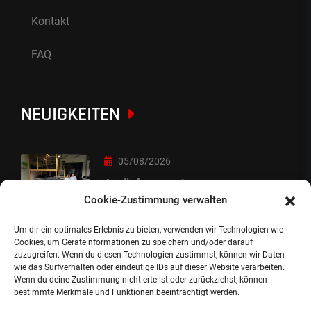
Kontakt
FAQ
NEUIGKEITEN
05/08/2026
Auslieferung :-)
Cookie-Zustimmung verwalten
Um dir ein optimales Erlebnis zu bieten, verwenden wir Technologien wie
05/08/2026
Cookies, um Geräteinformationen zu speichern und/oder darauf
zuzugreifen. Wenn du diesen Technologien zustimmst, können wir Daten
besondere Übergabe
wie das Surfverhalten oder eindeutige IDs auf dieser Website verarbeiten.
Wenn du deine Zustimmung nicht erteilst oder zurückziehst, können
bestimmte Merkmale und Funktionen beeinträchtigt werden.