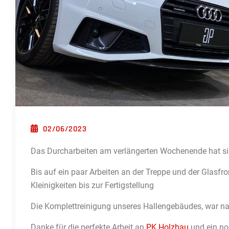
POSTED ON
02/06/2023
Das Durcharbeiten am verlängerten Wochenende hat si
Bis auf ein paar Arbeiten an der Treppe und der Glasfr
Kleinigkeiten bis zur Fertigstellung
Die Komplettreinigung unseres Hallengebäudes, war nac
Danke für die perfekte Arbeit an
PK Holzbau
und ein no