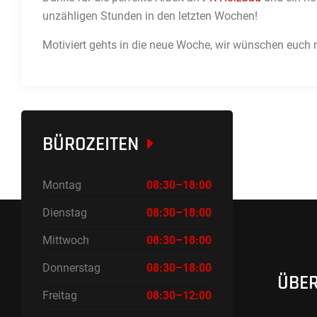
unzähligen Stunden in den letzten Wochen!
Motiviert gehts in die neue Woche, wir wünschen euch 
BÜROZEITEN
Montag
08:30–18:00
Dienstag
08:30–18:00
Mittwoch
08:30–18:00
Donnerstag
08:30–18:00
ÜBER
Freitag
08:30–12:00