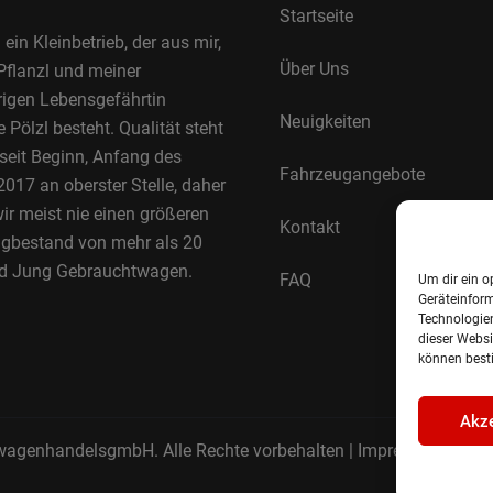
Startseite
 ein Kleinbetrieb, der aus mir,
Über Uns
Pflanzl und meiner
rigen Lebensgefährtin
Neuigkeiten
Pölzl besteht. Qualität steht
 seit Beginn, Anfang des
Fahrzeugangebote
017 an oberster Stelle, daher
ir meist nie einen größeren
Kontakt
gbestand von mehr als 20
d Jung Gebrauchtwagen.
FAQ
Um dir ein o
Geräteinfor
Technologien
dieser Websi
können best
Akze
wagenhandelsgmbH. Alle Rechte vorbehalten |
Impressum.
Date