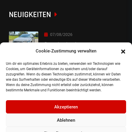
NEUIGKEITEN
07/08/2026
Sorry Leute :-)
Cookie-Zustimmung verwalten
Um dir ein optimales Erlebnis zu bieten, verwenden wir Technologien wie
06/08/2026
Cookies, um Geräteinformationen zu speichern und/oder darauf
zuzugreifen. Wenn du diesen Technologien zustimmst, können wir Daten
Auslieferung
wie das Surfverhalten oder eindeutige IDs auf dieser Website verarbeiten.
Wenn du deine Zustimmung nicht erteilst oder zurückziehst, können
bestimmte Merkmale und Funktionen beeinträchtigt werden.
Akzeptieren
Ablehnen
©2024, Gepflanzt Jung- und SportwagenhandelsgmbH.
Alle Rechte vorbehalten |
Impressum.