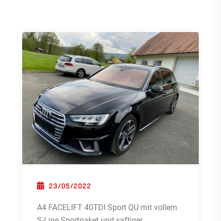
POSTED ON
23/05/2022
A4 FACELIFT 40TDI Sport QU mit vollem
S-Line Sportpaket und saftiger