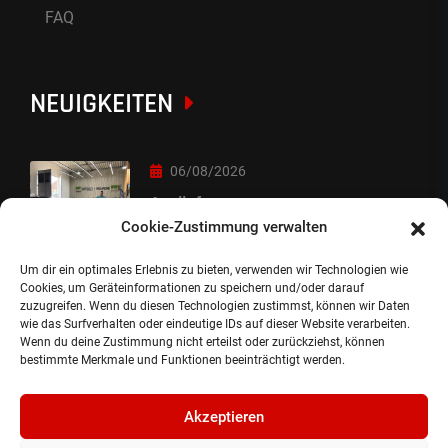
FAQ
NEUIGKEITEN
06/08/2026
Auslieferung
Cookie-Zustimmung verwalten
Um dir ein optimales Erlebnis zu bieten, verwenden wir Technologien wie
05/08/2026
Cookies, um Geräteinformationen zu speichern und/oder darauf
zuzugreifen. Wenn du diesen Technologien zustimmst, können wir Daten
Auslieferung :-)
wie das Surfverhalten oder eindeutige IDs auf dieser Website verarbeiten.
Wenn du deine Zustimmung nicht erteilst oder zurückziehst, können
bestimmte Merkmale und Funktionen beeinträchtigt werden.
Akzeptieren