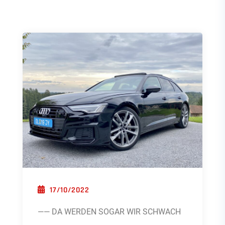
POSTED ON
17/10/2022
—— DA WERDEN SOGAR WIR SCHWACH