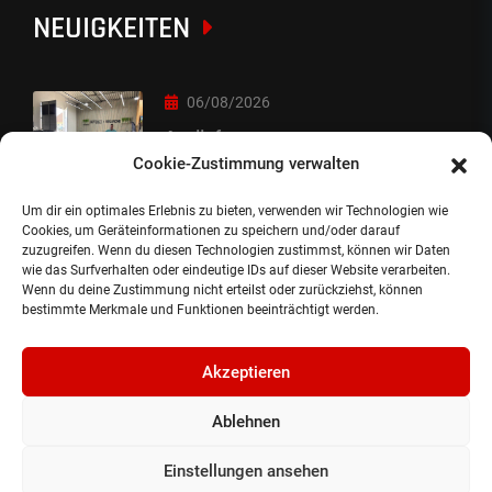
NEUIGKEITEN
06/08/2026
Auslieferung
Cookie-Zustimmung verwalten
Um dir ein optimales Erlebnis zu bieten, verwenden wir Technologien wie
05/08/2026
Cookies, um Geräteinformationen zu speichern und/oder darauf
zuzugreifen. Wenn du diesen Technologien zustimmst, können wir Daten
Auslieferung :-)
wie das Surfverhalten oder eindeutige IDs auf dieser Website verarbeiten.
Wenn du deine Zustimmung nicht erteilst oder zurückziehst, können
bestimmte Merkmale und Funktionen beeinträchtigt werden.
Akzeptieren
Ablehnen
©2024, Gepflanzt Jung- und SportwagenhandelsgmbH.
Alle Rechte vorbehalten |
Impressum.
Einstellungen ansehen
Datenschutzerklärung.
Cookie Richtlinie.