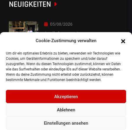
NEUIGKEITEN
05/08/2026
Auslieferung :-)
Cookie-Zustimmung verwalten
Um dir ein optimales Erlebnis zu bieten, verwenden wir Technologien wie
05/08/2026
Cookies, um Geräteinformationen zu speichern und/oder darauf
zuzugreifen. Wenn du diesen Technologien zustimmst, können wir Daten
besondere Übergabe
wie das Surfverhalten oder eindeutige IDs auf dieser Website verarbeiten.
Wenn du deine Zustimmung nicht erteilst oder zurückziehst, können
bestimmte Merkmale und Funktionen beeinträchtigt werden.
Akzeptieren
Ablehnen
©2024, Gepflanzt Jung- und SportwagenhandelsgmbH.
Alle Rechte vorbehalten |
Impressum.
Einstellungen ansehen
Datenschutzerklärung.
Cookie Richtlinie.