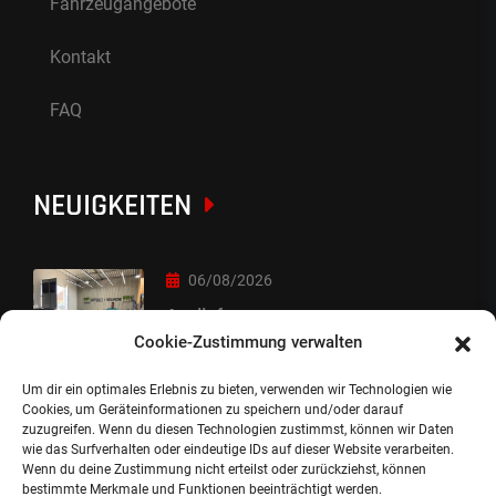
Fahrzeugangebote
Kontakt
FAQ
NEUIGKEITEN
06/08/2026
Auslieferung
Cookie-Zustimmung verwalten
Um dir ein optimales Erlebnis zu bieten, verwenden wir Technologien wie
05/08/2026
Cookies, um Geräteinformationen zu speichern und/oder darauf
zuzugreifen. Wenn du diesen Technologien zustimmst, können wir Daten
Auslieferung :-)
wie das Surfverhalten oder eindeutige IDs auf dieser Website verarbeiten.
Wenn du deine Zustimmung nicht erteilst oder zurückziehst, können
bestimmte Merkmale und Funktionen beeinträchtigt werden.